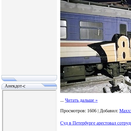
Анекдот-с
...
Читать дальше »
Просмотров:
1606
|
Добавил:
Maxx
Суд в Петербурге арестовал сотру