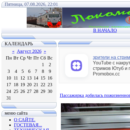
Пятница, 07.08.2026, 22:01
В НАЧАЛО
КАЛЕНДАРЬ
«
Август 2026
»
зрители на стрим
Пн
Вт
Ср
Чт
Пт
Сб
Вс
YouTube с накру
1
2
стримов Ютуб и 
3
4
5
6
7
8
9
Promobox.сс
10
11
12
13
14
15
16
17
18
19
20
21
22
23
24
25
26
27
28
29
30
Пассажирка добилась пожизненног
31
меню сайта
О САЙТЕ.
ГОСТЕВАЯ...