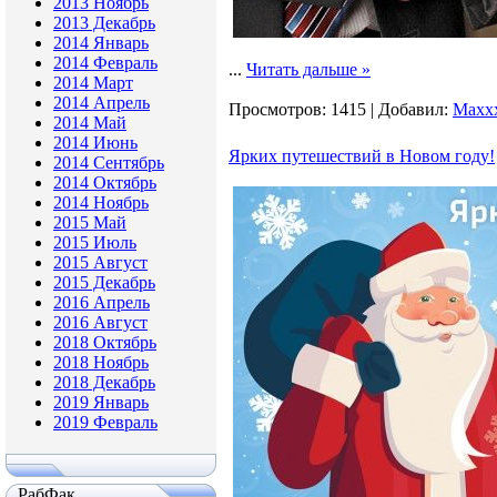
2013 Ноябрь
2013 Декабрь
2014 Январь
2014 Февраль
...
Читать дальше »
2014 Март
2014 Апрель
Просмотров:
1415
|
Добавил:
Maxx
2014 Май
2014 Июнь
Ярких путешествий в Новом году!
2014 Сентябрь
2014 Октябрь
2014 Ноябрь
2015 Май
2015 Июль
2015 Август
2015 Декабрь
2016 Апрель
2016 Август
2018 Октябрь
2018 Ноябрь
2018 Декабрь
2019 Январь
2019 Февраль
РабФак