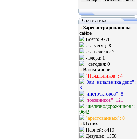
Статистика
»
Зарегистрировано на
сайте
Всего: 9778
- за месяц: 8
- за неделю: 3
- вчера: 1
- сегодня: 0
»
В том числе
"Начальников": 4
"Зам. начальника депо":
3
"инструкторов": 8
"поездников": 121
"железнодорожников":
9642
"арестованных": 0
»
Из них
Парней: 8419
Девушек: 1358