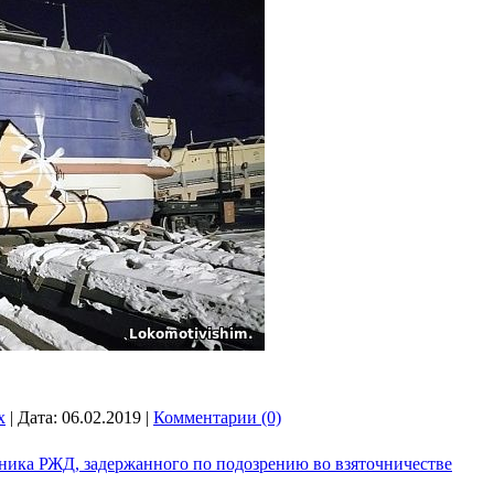
x
|
Дата:
06.02.2019
|
Комментарии (0)
дника РЖД, задержанного по подозрению во взяточничестве