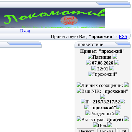
Вход
Приветствую Вас
,
"прохожий"
·
RSS
приветствие
Привет: "прохожий"
Пятница
07.08.2026
22:01
Личных сообщений:
Ваш NIK:
"прохожий"
IP :
216.73.217.52
"прохожий"
Рожденный:
Вы тут уже:
Дня(ей)
Пол: