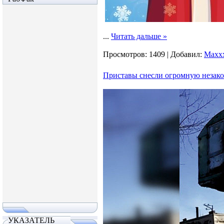
...
Читать дальше »
Просмотров:
1409
|
Добавил:
Maxx
Приставы снесли огромную незако
УКАЗАТЕЛЬ