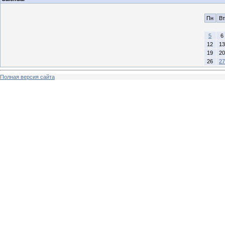
Пн
Вт
5
6
12
13
19
20
26
27
Полная версия сайта