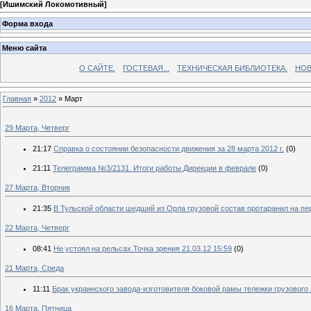
[
Ишимский Локомотивный
]
Форма входа
Меню сайта
О САЙТЕ.
ГОСТЕВАЯ...
ТЕХНИЧЕСКАЯ БИБЛИОТЕКА.
НОВ
Главная
»
2012
»
Март
29 Марта, Четверг
21:17
Справка о состоянии безопасности движения за 28 марта 2012 г.
(0)
21:11
Телеграмма №3/2131. Итоги работы Дирекции в феврале
(0)
27 Марта, Вторник
21:35
В Тульской области шедший из Орла грузовой состав протаранил на пе
22 Марта, Четверг
08:41
Не устоял на рельсах.Точка зрения 21.03.12 15:59
(0)
21 Марта, Среда
11:11
Брак украинского завода-изготовителя боковой рамы тележки грузового
16 Марта, Пятница