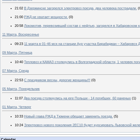
21:02
В Дзержинске загорелся электровоз поезда, два человека пострадали.
(
21:00
РЖД не хватает мощности.
(0)
20:58
Локомотив, перевозивший состав с нефтью, загорелся в Хабаровском к
11 Марта, Воскресенье
09:23
11 марта в 01-46 мск на станции Аур участка Бирабиджан – Хабаровск Д
09 Марта, Пятница
10:40
Тепловоз и КАМАЗ столкнулись в Волгоградской области, 1 человек пог
07 Марта, Среда
22:53
С праздником весны, дорогие женщины!!!
(0)
05 Марта, Понедельник
11:07
Два поезда столкнулись на юге Польши - 14 погибших, 60 раненых
(1)
01 Марта, Четверг
10:33
Новый глава РЖД в Тюмени обещает заменить поезда.
(5)
10:24
Электровоз нового поколения 2ЕС10 будет курсировать Львовской желе
Calendar