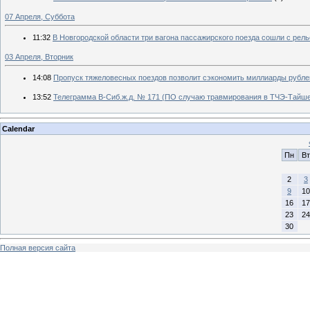
07 Апреля, Суббота
11:32
В Новгородской области три вагона пассажирского поезда сошли с рель
03 Апреля, Вторник
14:08
Пропуск тяжеловесных поездов позволит сэкономить миллиарды рублей
13:52
Телеграмма В-Сиб.ж.д. № 171 (ПО случаю травмирования в ТЧЭ-Тайше
Calendar
Пн
Вт
2
3
9
10
16
17
23
24
30
Полная версия сайта