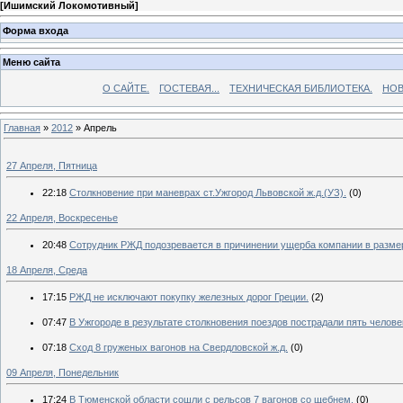
[
Ишимский Локомотивный
]
Форма входа
Меню сайта
О САЙТЕ.
ГОСТЕВАЯ...
ТЕХНИЧЕСКАЯ БИБЛИОТЕКА.
НОВ
Главная
»
2012
»
Апрель
27 Апреля, Пятница
22:18
Столкновение при маневрах ст.Ужгород Львовской ж.д.(УЗ).
(0)
22 Апреля, Воскресенье
20:48
Сотрудник РЖД подозревается в причинении ущерба компании в размер
18 Апреля, Среда
17:15
РЖД не исключают покупку железных дорог Греции.
(2)
07:47
В Ужгороде в результате столкновения поездов пострадали пять челове
07:18
Сход 8 груженых вагонов на Свердловской ж.д.
(0)
09 Апреля, Понедельник
17:24
В Тюменской области сошли с рельсов 7 вагонов со щебнем.
(0)